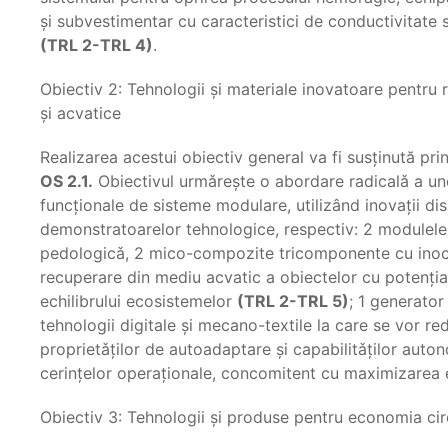
şi subvestimentar cu caracteristici de conductivitate
(TRL 2-TRL 4)
.
Obiectiv 2: Tehnologii și materiale inovatoare pentru r
şi acvatice
Realizarea acestui obiectiv general va fi susținută pri
OS 2.1.
Obiectivul urmǎreşte o abordare radicalǎ a un
funcţionale de sisteme modulare, utilizând inovaţii di
demonstratoarelor tehnologice, respectiv: 2 modulele 
pedologicǎ, 2 mico-compozite tricomponente cu inocul
recuperare din mediu acvatic a obiectelor cu potențial
echilibrului ecosistemelor
(TRL 2-TRL 5)
; 1 generator
tehnologii digitale şi mecano-textile la care se vor red
proprietǎţilor de autoadaptare şi capabilitǎţilor aut
cerinţelor operaţionale, concomitent cu maximizarea ef
Obiectiv 3: Tehnologii şi produse pentru economia cir