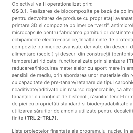
Obiectivul va fi operaționalizat prin:
OS 3.1.
Realizarea de biocompozite pe bază de polimeri
pentru dezvoltarea de produse cu proprietăţi avansate
printare 3D şi compozite polimerice “verzi”, antimicr
microcapsule pentru fabricarea garniturilor destinate r
echipamente electro-casnice, încalţăminte de protecţi
compozite polimerice avansate derivate din deşeuri de
alimentare (scoici) și deşeuri din construcţii (bentoni
temperaturi ridicate, functionalizate prin silanizare
(T
reducerea/înlocuirea materialelor cu aport mare în amp
sensibil de mediu, prin abordarea unor materiale din 
cu capacitate de pre-tanare/retanare de tipul carbohid
neaditivate/aditivate din resurse regenerabile, ca altern
tananților cu conţinut de bisfenoli, răşinilor fenol-for
de piei cu proprietăţi standard şi biodegradabilitate 
utilizarea sărurilor de amoniu utilizate pentru decalci
finite
(TRL 2-TRL7)
.
Lista proiectelor finantate ale programului nucleu in 