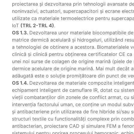
proiectarea și dezvoltarea prin tehnologii avansate d
noninvazivi, actuatori, supercapacitori şi ecrane ele
utilizate ca materiale termoelectrice pentru supercapaci
IoT
(TRL 2-TRL 4)
.
OS 1.3.
Dezvoltarea unor materiale biocompatibile de
matrice dermică acelulară şi hidrogeluri, utilizând res
a tehnologiei de obtinere a acestora. Biomaterialele vo
clinică şi clinică pentru obţinerea certificatelor CE c
unei noi surse de colagen de origine marină (piele de 
dermice acelulare de origine marină. Mai mult decȃt at
adăugată este o soluție promițătoare din punct de v
OS 1.4.
Dezvoltarea de materiale compozite inteligente
echipament inteligent de camuflare IR, dotat cu sist
vieţii combatanţilor din zonele de conflict armat, cu 
intervenția factorului uman, ce conţine un modul subve
şi antibacteriene prin utilizarea de fire hibride si/sau
structuri textile cu functionalităţi complexe prin comb
antibacterian, proiectare CAD și simulare FEM a fenom
sistemului pentru oprirea procesului hemoragic, echip