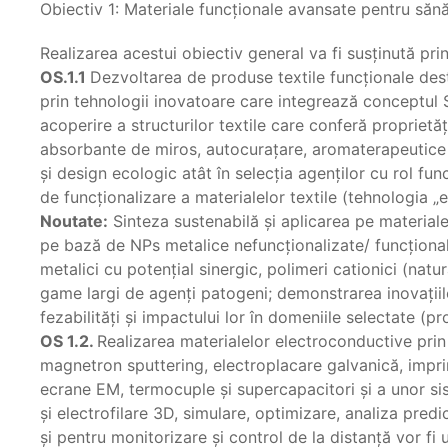
Obiectiv 1: Materiale funcţionale avansate pentru sănăta
Realizarea acestui obiectiv general va fi susținută pr
OS.1.1
Dezvoltarea de produse textile funcţionale destin
prin tehnologii inovatoare care integrează conceptul 
acoperire a structurilor textile care conferă proprietăţ
absorbante de miros, autocuraţare, aromaterapeutice şi 
și design ecologic atât în selecția agenţilor cu rol fun
de funcţionalizare a materialelor textile (tehnologia „
Noutate:
Sinteza sustenabilă şi aplicarea pe material
pe bază de NPs metalice nefuncţionalizate/ funcţional
metalici cu potenţial sinergic, polimeri cationici (natu
game largi de agenţi patogeni; demonstrarea inovaţiil
fezabilităţi şi impactului lor în domeniile selectate (p
OS 1.2.
Realizarea materialelor electroconductive prin
magnetron sputtering, electroplacare galvanică, imprim
ecrane EM, termocuple şi supercapacitori şi a unor s
şi electrofilare 3D, simulare, optimizare, analiza pred
și pentru monitorizare şi control de la distanţă vor fi 