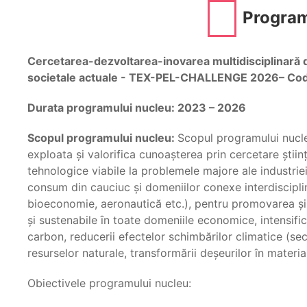
Progra
Cercetarea-dezvoltarea-inovarea multidisciplinară d
societale actuale - TEX-PEL-CHALLENGE 2026– Co
Durata programului nucleu: 2023 – 2026
Scopul programului nucleu:
Scopul programului nuc
exploata şi valorifica cunoaşterea prin cercetare ştiinţi
tehnologice viabile la problemele majore ale industriei
consum din cauciuc şi domeniilor conexe interdisciplina
bioeconomie, aeronautică etc.), pentru promovarea şi 
şi sustenabile ȋn toate domeniile economice, intensific
carbon, reducerii efectelor schimbărilor climatice (se
resurselor naturale, transformării deşeurilor în materi
Obiectivele programului nucleu: