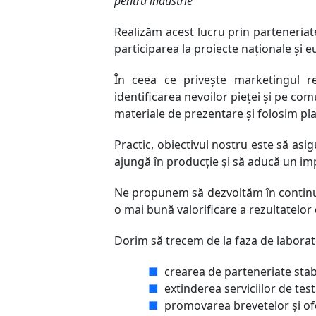
pentru industrie
Realizăm acest lucru prin parteneriate 
participarea la proiecte naționale ș
În ceea ce privește marketingul re
identificarea nevoilor pieței și pe c
materiale de prezentare și folosim p
Practic, obiectivul nostru este să asig
ajungă în producție și să aducă un im
Ne propunem să dezvoltăm în continuar
o mai bună valorificare a rezultatelor 
Dorim să trecem de la faza de laborator
■
crearea de parteneriate stabi
■
extinderea serviciilor de tes
■
promovarea brevetelor și of