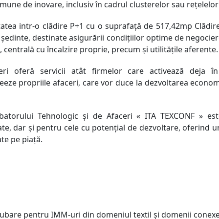
omune de inovare, inclusiv în cadrul clusterelor sau rețelelo
tatea intr-o clădire P+1 cu o suprafață de 517,42mp Clădirea
e ședinte, destinate asigurării condiţiilor optime de negocier
entrală cu încalzire proprie, precum şi utilităţile aferente.
ri oferă servicii atât firmelor care activează deja în 
creeze propriile afaceri, care vor duce la dezvoltarea econo
ncubatorului Tehnologic şi de Afaceri « ITA TEXCONF » es
ate, dar şi pentru cele cu potenţial de dezvoltare, oferind
ate pe piaţă.
ncubare pentru IMM-uri din domeniul textil şi domenii conexe