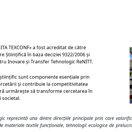
«ITA TEXCONF» a fost acreditat de către
 Ştiinţifică în baza deciziei 9322/2006 şi
tru Inovare şi Transfer Tehnologic ReNITT.
științific sunt componente esențiale prin
ercetării și contribuie la competitivitatea
stră urmărește să transforme cercetarea în
 societal.
gic reprezintă una dintre direcțiile principale prin care valorif
 materiale textile funcționale, tehnologii ecologice de prelucrare