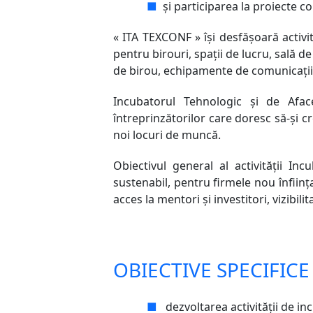
■
și participarea la proiecte c
« ITA TEXCONF » își desfășoară activi
pentru birouri, spaţii de lucru, sală d
de birou, echipamente de comunicaţii, c
Incubatorul Tehnologic şi de Aface
întreprinzătorilor care doresc să-şi 
noi locuri de muncă.
Obiectivul general al activității I
sustenabil, pentru firmele nou înfiinţ
acces la mentori şi investitori, vizibilit
OBIECTIVE SPECIFICE
■
dezvoltarea activităţii de i