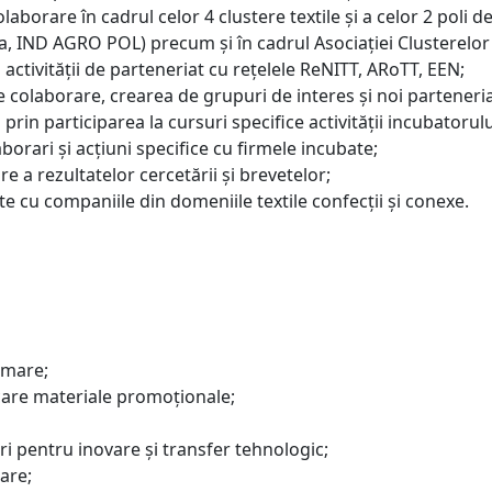
olaborare în cadrul celor 4 clustere textile şi a celor 2 poli
, IND AGRO POL) precum şi în cadrul Asociaţiei Clusterelo
 activităţii de parteneriat cu reţelele ReNITT, ARoTT, EEN;
de colaborare, crearea de grupuri de interes şi noi partener
rin participarea la cursuri specifice activităţii incubatorulu
orari şi acţiuni specifice cu firmele incubate;
e a rezultatelor cercetării şi brevetelor;
e cu companiile din domeniile textile confecții și conexe.
rmare;
care materiale promoționale;
eri pentru inovare și transfer tehnologic;
are;