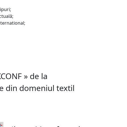
ipuri;
ctuală;
nternational;
EXCONF » de la
e din domeniul textil