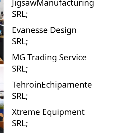
JigsawManufacturing
SRL;
Evanesse Design
SRL;
MG Trading Service
SRL;
TehroinEchipamente
SRL;
Xtreme Equipment
SRL;