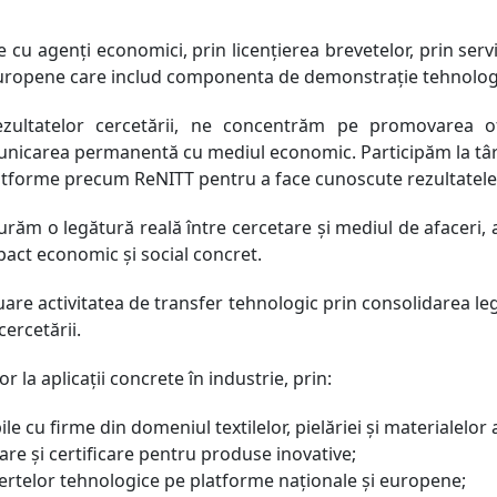
cu agenți economici, prin licențierea brevetelor, prin servici
i europene care includ componenta de demonstrație tehnolog
zultatelor cercetării, ne concentrăm pe promovarea ofe
omunicarea permanentă cu mediul economic. Participăm la târg
latforme precum ReNITT pentru a face cunoscute rezultatele
urăm o legătură reală între cercetare și mediul de afaceri, as
pact economic și social concret.
e activitatea de transfer tehnologic prin consolidarea leg
cercetării.
 la aplicații concrete în industrie, prin:
le cu firme din domeniul textilelor, pielăriei și materialelor
tare și certificare pentru produse inovative;
ertelor tehnologice pe platforme naționale și europene;