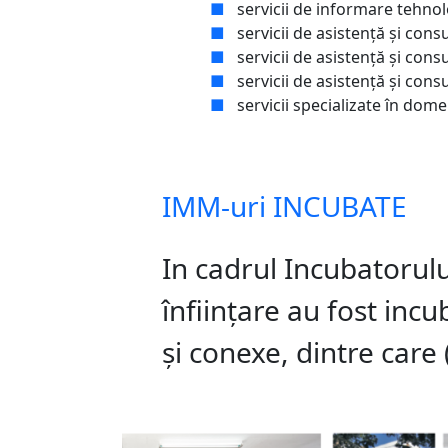
■
servicii de informare tehnol
■
servicii de asistență și con
■
servicii de asistență și cons
■
servicii de asistență și consu
■
servicii specializate în domen
IMM-uri INCUBATE
In cadrul Incubatorulu
înfiinţare au fost inc
și conexe, dintre care (