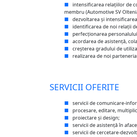
■
intensificarea relaţiilor de c
membru (Automotive SV Oltenia
■
dezvoltarea şi intensificarea
■
identificarea de noi relaţii 
■
perfecţionarea personalului p
■
acordarea de asistenţă, colab
■
creşterea gradului de utilizar
■
realizarea de noi parteneriat
SERVICII OFERITE
■
servicii de comunicare-info
■
procesare, editare, multipli
■
proiectare și design;
■
servicii de asistență în afac
■
servicii de cercetare-dezvolt