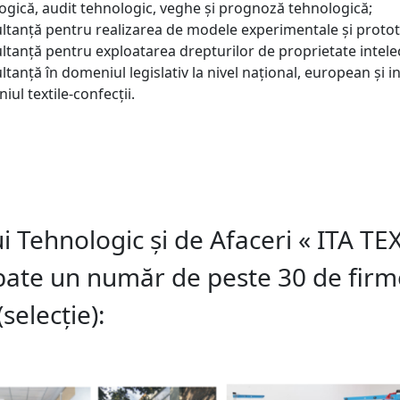
ogică, audit tehnologic, veghe și prognoză tehnologică;
sultanță pentru realizarea de modele experimentale și protot
ultanță pentru exploatarea drepturilor de proprietate intele
ltanță în domeniul legislativ la nivel național, european și i
iul textile-confecţii.
i Tehnologic şi de Afaceri « ITA T
ubate un număr de peste 30 de firm
selecție):