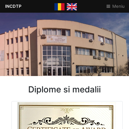
INCDTP
Meniu
Diplome si medalii