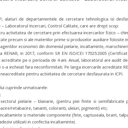
P, alaturi de departamentele de cercetare tehnologica isi desfa
e – Laboratorul Incercari, Control Calitate, care are drept scop:
ru activitatea de cercetare prin efectuarea incercarilor fizico – chim
ate precum si ale materiilor prime si produselor auxiliare folosite i
 agentilor economici din domeniul pielarie, incaltaminte, marochineri
a RENAR, in 2017, conform SR EN ISO/CEI 17025:2005 (Certificat a
 acreditate pe o perioada de 4 ani. Anual, laboratorul are audit d
-a incheiat fara neconformitati. Pe langa incercarile acreditate R
ri neacreditate pentru activitatea de cercetare desfasurata in ICPI.
ui cuprinde urmatoarele:
;
 sectorul pielarie – blanarie, (pentru piei finite si semifabricate 
acire/retabacire, tananti, coloranti, uleiuri, pigmenti) etc;
 incaltaminte si materiale componente (fete, captuseala, brant, talpa 
dezivi utilizati in confectia incaltamintei;