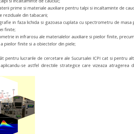
talpi si incaltaminte de cauciuc;
aterii prime si materiale auxiliare pentru talpi si incaltaminte de cauc
e reziduale din tabacarii;
grafie in faza lichida si gazoasa cuplata cu spectrometru de masa 
i finite;
ometrie in infrarosu ale materialelor auxiliare si pieilor finite, precu
pieilor finite si a obiectelor din piele;
t pentru lucrarile de cercetare ale Sucursalei ICPI cat si pentru alt
 aplicandu-se astfel directiile strategice care vizeaza atragerea d