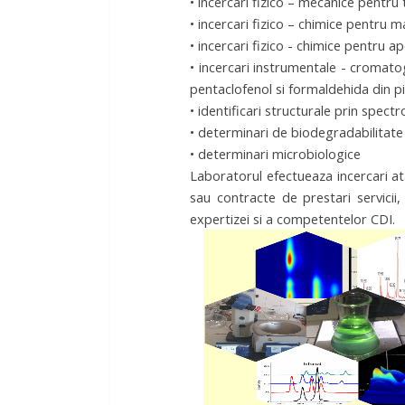
• incercari fizico – mecanice pentru 
• incercari fizico – chimice pentru m
• incercari fizico - chimice pentru ap
• incercari instrumentale - cromato
pentaclofenol si formaldehida din pie
• identificari structurale prin spectr
• determinari de biodegradabilitate a 
• determinari microbiologice
Laboratorul efectueaza incercari atâ
sau contracte de prestari servicii,
expertizei si a competentelor CDI.