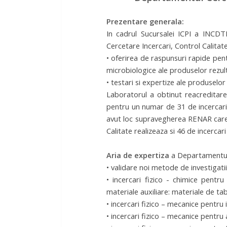
Prezentare generala:
In cadrul Sucursalei ICPI a INCDT
Cercetare Incercari, Control Calitat
• oferirea de raspunsuri rapide pent
microbiologice ale produselor rezult
• testari si expertize ale produselor
Laboratorul a obtinut reacreditare
pentru un numar de 31 de incercari
avut loc supravegherea RENAR care s
Calitate realizeaza si 46 de incerca
Aria de expertiza
a Departamentul
• validare noi metode de investigatii
• incercari fizico - chimice pentru
materiale auxiliare: materiale de tab
• incercari fizico – mecanice pentru
• incercari fizico – mecanice pentru a