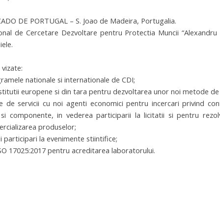
O DE PORTUGAL – S. Joao de Madeira, Portugalia.
ional de Cercetare Dezvoltare pentru Protectia Muncii “Alexandru
iele.
 vizate:
ramele nationale si internationale de CDI;
nstitutii europene si din tara pentru dezvoltarea unor noi metode de 
e servicii cu noi agenti economici pentru incercari privind control
si componente, in vederea participarii la licitatii si pentru rez
ercializarea produselor;
 participari la evenimente stiintifice;
ISO 17025:2017 pentru acreditarea laboratorului.