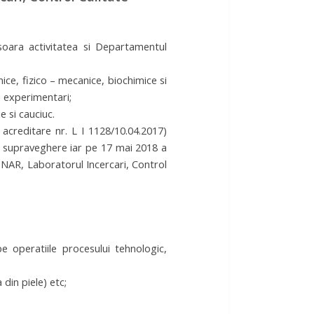
soara activitatea si Departamentul
ice, fizico – mecanice, biochimice si
n experimentari;
e si cauciuc.
creditare nr. L I 1128/10.04.2017)
e supraveghere iar pe 17 mai 2018 a
ENAR, Laboratorul Incercari, Control
pe operatiile procesului tehnologic,
din piele) etc;