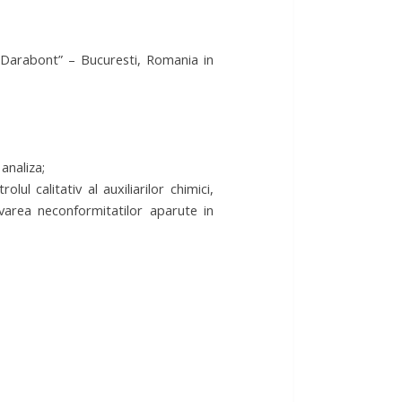
 Darabont” – Bucuresti, Romania in
analiza;
ul calitativ al auxiliarilor chimici,
olvarea neconformitatilor aparute in