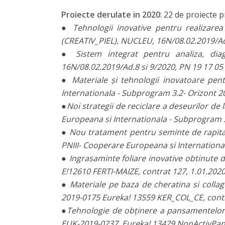
Proiecte derulate in 2020
: 22 de proiecte 
●
Tehnologii inovative pentru realizare
(CREATIV_PIEL), NUCLEU, 16N/08.02.2019/Ad.
● Sistem integrat pentru analiza, di
16N/08.02.2019/Ad.8 si 9/2020, PN 19 17 05 
● Materiale și tehnologii inovatoare pen
Internationala - Subprogram 3.2- Orizont
●Noi strategii de reciclare a deseurilor de 
Europeana si Internationala - Subprogram
● Nou tratament pentru seminte de rapita, 
PNIII- Cooperare Europeana si International
● Ingrasaminte foliare inovative obtinute 
E!12610 FERTI-MAIZE, contrat 127, 1.01.2020
● Materiale pe baza de cheratina si collag
2019-0175 Eureka! 13559 KER_COL_CE, contr
●Tehnologie de obținere a pansamentelor me
EUK-2019-0237, Eureka! 13429 NonActivPans