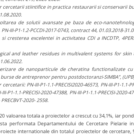
ercetarii stiintifice in practica restaurarii si conservarii b
1.08.2020.
oltarea de solutii avansate pe baza de eco-nanotehnolog
L, PN-III-P1-1.2-PCCDI-2017-0743, contract 44, 01.03.2018-31.0
si cresterea excelentei in activitatea CDI a INCDTP, 4PER
gical and leather residues in multivalent systems for skin t
1.06.2022.
erizare de nanoparticule de cheratina functionalizate cu
 burse de antreprenor pentru postdoctoranzi-SIMBA”, (UPB),
cercetarii: PN-III-P1-1.1-PRECISI2020-46573, PN-III-P1-1.1-P
-III-P1-1.1-PRECISI-2020-47388, PN-III-P1-1.1-PRECISI-2020-47
.1- PRECBVT-2020- 2558.
20 valoarea totala a proiectelor a crescut cu 34,1%, iar pond
sta performata Departamentului de Cercetare Pielarie in 
ecte internationale din totalul proiectelor de cercetare, 