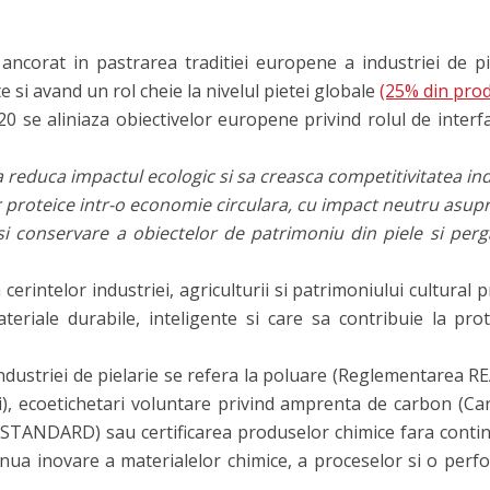
ncorat in pastrarea traditiei europene a industriei de pie
e si avand un rol cheie la nivelul pietei globale
(25% din prod
0 se aliniaza obiectivelor europene privind rolul de interfat
a reduca impactul ecologic si sa creasca competitivitatea indu
r proteice intr-o economie circulara, cu impact neutru asupr
 si conservare a obiectelor de patrimoniu din piele si per
cerintelor industriei, agriculturii si patrimoniului cultural 
riale durabile, inteligente si care sa contribuie la prote
ndustriei de pielarie se refera la poluare (Reglementarea R
ii), ecoetichetari voluntare privind amprenta de carbon (Ca
STANDARD) sau certificarea produselor chimice fara conti
ntinua inovare a materialelor chimice, a proceselor si o per