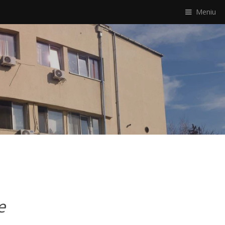
Meniu
e