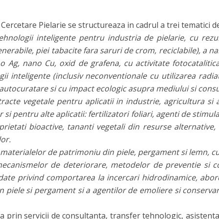
ercetare Pielarie se structureaza in cadrul a trei tematici d
hnologii inteligente pentru industria de pielarie, cu rezul
enerabile, piei tabacite fara saruri de crom, reciclabile), 
no Ag, nano Cu, oxid de grafena, cu activitate fotocatalitica
ogii inteligente (inclusiv neconventionale cu utilizarea radi
e autocuratare si cu impact ecologic asupra mediului si cons
cte vegetale pentru aplicatii in industrie, agricultura si a
 pentru alte aplicatii: fertilizatori foliari, agenti de stimular
ietati bioactive, tananti vegetali din resurse alternative, 
lor.
 materialelor de patrimoniu din piele, pergament si lemn, c
mecanismelor de deteriorare, metodelor de preventie si c
 date privind comportarea la incercari hidrodinamice, abor
n piele si pergament si a agentilor de emoliere si conserva
 prin servicii de consultanta, transfer tehnologic, asistenta