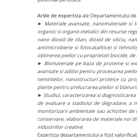
Ariile de expertiza
ale Departamentului de C
►
Materiale avansate, nanomateriale si te
organici si organo-metalici din resurse reg
nano dioxid de titan, dioxid de siliciu, na
antimicrobiene si fotocatalitice) si tehnol
obtinerea pieilor cu proprietati biocide, d
► Biomateriale pe baza de proteine si extra
avansate si aditivi pentru procesarea pieilor si
semintelor, nanostructuri proteice cu propr
plante pentru prelucrarea pieilor si blanuri
► Studiul, caracterizarea si diagnosticarea
de evaluare a stadiului de degradare, a 
monitorizarii ambientale sau achizitiei de
conservare, elaborarea de materiale noi di
industriilor creative.
Expertiza departamentului a fost valorificata