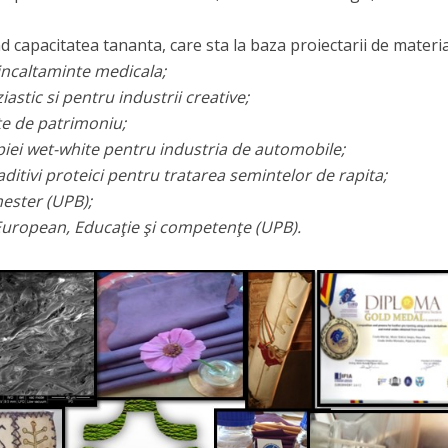
d capacitatea tananta, care sta la baza proiectarii de materia
incaltaminte medicala;
stic si pentru industrii creative;
rte de patrimoniu;
piei wet-white pentru industria de automobile;
aditivi proteici pentru tratarea semintelor de rapita;
ester (UPB);
European, Educaţie şi competenţe (UPB).