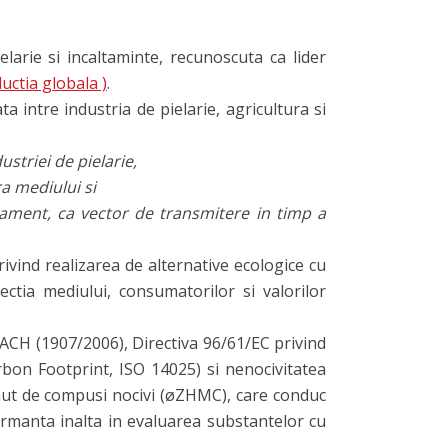
larie si incaltaminte, recunoscuta ca lider
uctia globala )
.
a intre industria de pielarie, agricultura si
striei de pielarie,
a mediului si
gament, ca vector de transmitere in timp a
privind realizarea de alternative ecologice cu
ctia mediului, consumatorilor si valorilor
EACH (1907/2006), Directiva 96/61/EC privind
rbon Footprint, ISO 14025) si nenocivitatea
nut de compusi nocivi (øZHMC), care conduc
formanta inalta in evaluarea substantelor cu