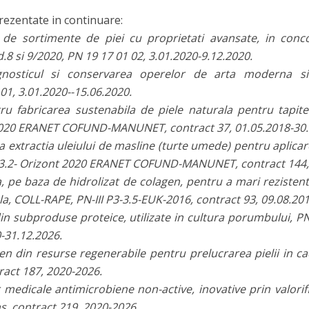
prezentate in continuare:
a de sortimente de piei cu proprietati avansate, in conco
8 si 9/2020, PN 19 17 01 02, 3.01.2020-9.12.2020.
agnosticul si conservarea operelor de arta moderna
01, 3.01.2020--15.06.2020.
tru fabricarea sustenabila de piele naturala pentru tapit
 2020 ERANET COFUND-MANUNET, contract 37, 01.05.2018-30.
la extractia uleiului de masline (turte umede) pentru aplica
 3.2- Orizont 2020 ERANET COFUND-MANUNET, contract 144, 
pe baza de hidrolizat de colagen, pentru a mari rezistenta 
a, COLL-RAPE, PN-III P3-3.5-EUK-2016, contract 93, 09.08.20
din subproduse proteice, utilizate in cultura porumbului, PN
-31.12.2026.
en din resurse regenerabile pentru prelucrarea pielii in cad
act 187, 2020-2026.
dicale antimicrobiene non-active, inovative prin valorific
, contract 219, 2020-2026.