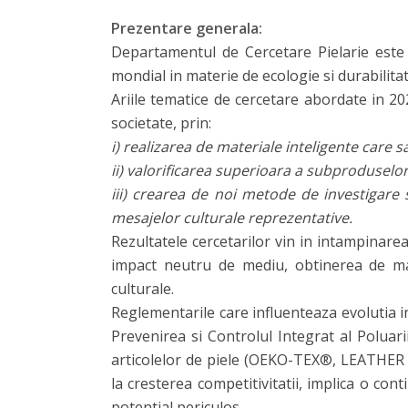
Prezentare generala:
Departamentul de Cercetare Pielarie este a
mondial in materie de ecologie si durabilitat
Ariile tematice de cercetare abordate in 202
societate, prin:
i) realizarea de materiale inteligente care s
ii) valorificarea superioara a subproduselo
iii) crearea de noi metode de investigare
mesajelor culturale reprezentative.
Rezultatele cercetarilor vin in intampinarea 
impact neutru de mediu, obtinerea de mate
culturale.
Reglementarile care influenteaza evolutia i
Prevenirea si Controlul Integrat al Poluar
articolelor de piele (OEKO-TEX®, LEATHER 
la cresterea competitivitatii, implica o co
potential periculos.