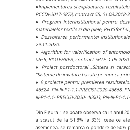
●Implementarea si exploatarea rezultatelor c
PCCDI-2017-0878, contract 55, 01.03.2018-3
● Program interinstitutional pentru dezv
materialelor textile si din piele, PHYSforTe
● Dezvoltarea performantei institutionale 
29.11.2020.
● Algorithm for valorification of entomolo
0655, BIOTEHKER, contract 5PTE, 1.06.2020-
● Proiect postdoctoral „Sinteza si caract
“Sisteme de invatare bazate pe munca prin
● 9 proiecte pentru premierea rezultatelor 
46524, PN-III-P1-1.1-PRECISI-2020-46668, PN
III-P1-1.1- PRECISI-2020- 46603, PN-III-P1-1
Din Figura 1 se poate observa ca in anul 20
a scazut de la 51,8% la 33%, ceea ce ate
asemenea, se remarca o pondere de 50% proi